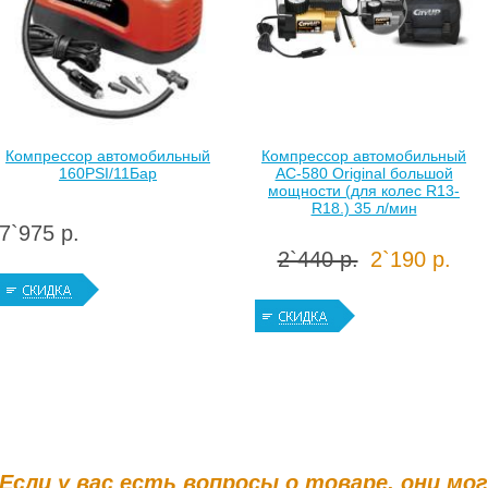
Компрессор автомобильный
Компрессор автомобильный
160PSI/11Бар
AС-580 Original большой
мощности (для колес R13-
R18.) 35 л/мин
7`975 р.
2`440 р.
2`190 р.
Если у вас есть вопросы о товаре, они мо