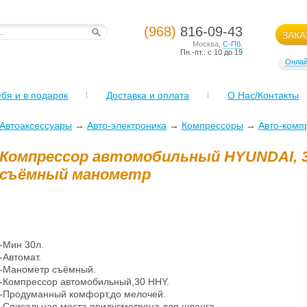
(968)
816-09-43
ЗАКА
Москва
,
С-Пб.
Пн.-пт.: с 10 до 19
Онлай
бя и в подарок
Доставка и оплата
О Нас/Контакты
Автоаксессуары
→
Авто-электроника
→
Компрессоры
→
Авто-комп
Компрессор автомобильный HYUNDAI, 3
съёмный манометр
-Мин 30л.
-Автомат.
-Манометр съёмный.
-Компрессор автомобильный,30 HHY.
-Продуманный комфорт,до мелочей.
-Списальная места придусмотрена,для шланга.