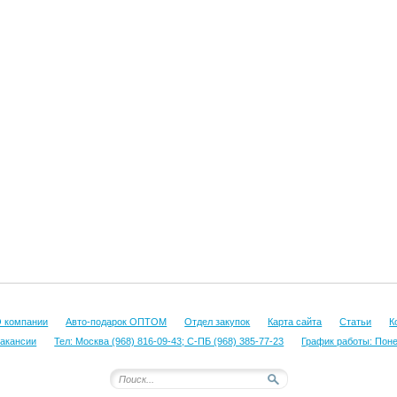
 компании
Авто-подарок ОПТОМ
Отдел закупок
Карта сайта
Статьи
К
акансии
Тел: Москва (968) 816-09-43; С-ПБ (968) 385-77-23
График работы: Понед