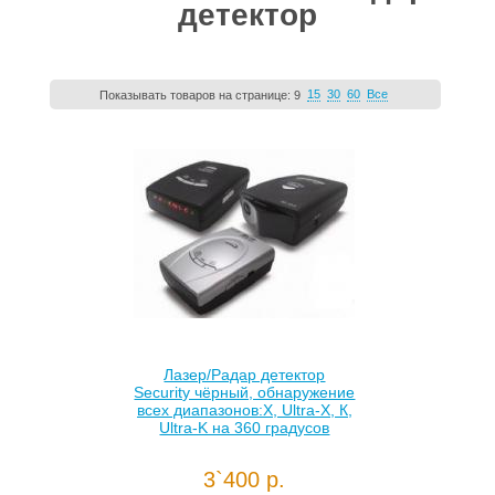
детектор
15
30
60
Все
Показывать товаров на странице:
9
Лазер/Радар детектор
Security чёрный, обнаружение
всех диапазонов:Х, Ultra-X, К,
Ultra-K на 360 градусов
3`400 р.