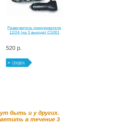
Разветвитель прикуривателя
12/24 (на 3 выхода) CS301
520 р.
гут быть и у других.
тветить в течение 3