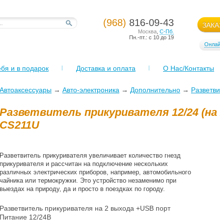
(968)
816-09-43
ЗАКА
Москва
,
С-Пб.
Пн.-пт.: с 10 до 19
Онлай
бя и в подарок
Доставка и оплата
О Нас/Контакты
Автоаксессуары
→
Авто-электроника
→
Дополнительно
→
Разветви
Разветвитель прикуривателя 12/24 (на 
CS211U
Разветвитель прикуривателя увеличивает количество гнезд
прикуривателя и рассчитан на подключение нескольких
различных электрических приборов, например, автомобильного
чайника или термокружки. Это устройство незаменимо при
выездах на природу, да и просто в поездках по городу.
Разветвитель прикуривателя на 2 выхода +USB порт
Питание 12/24В