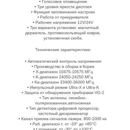
• Голосовое оповещение
• Три уровня яркости дисплея
• Функция запоминания настроек
• Работа от прикуривателя
• Рабочее напряжение 12V/24V
• Три варианта установки: магнитный
держатель, противоскользящий коврик,
установочная скоба.
Технические характеристики:
• Автоматический контроль напряжения
• Производство и сборка в Корее
• X-диапазон 10475-10575 МГц
• K-диапазон 24050-24250 МГц
• Ka-диапазон 33400-36000 МГц
• Импульсный режим Ultra-X и Ultra-K
• Защита от обнаружения приборами VG-2
• Тип антенны: линейно-
поляризованная,автономная
• Тип детектора:цифровой процессор,
частотный дискриминатор
• Канал приема сигналов лазера: 800-1000 нм
• Раб. диапазон t: от -20° до +85°С
• t хранения: от -30° до +100°С