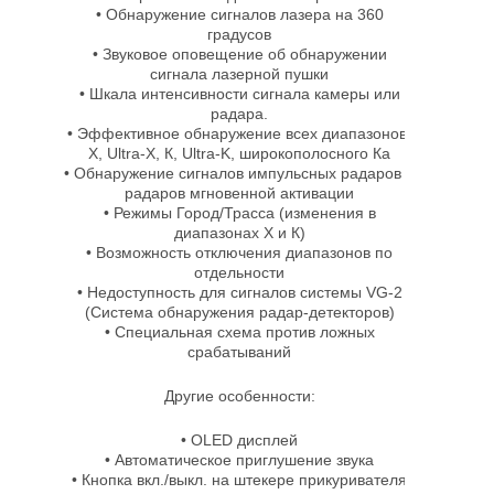
• Обнаружение сигналов лазера на 360
градусов
• Звуковое оповещение об обнаружении
сигнала лазерной пушки
• Шкала интенсивности сигнала камеры или
радара.
• Эффективное обнаружение всех диапазонов:
Х, Ultra-X, К, Ultra-K, широкополосного Ка
• Обнаружение сигналов импульсных радаров и
радаров мгновенной активации
• Режимы Город/Трасса (изменения в
диапазонах Х и К)
• Возможность отключения диапазонов по
отдельности
• Недоступность для сигналов системы VG-2
(Система обнаружения радар-детекторов)
• Специальная схема против ложных
срабатываний
Другие особенности:
• OLED дисплей
• Автоматическое приглушение звука
• Кнопка вкл./выкл. на штекере прикуривателя