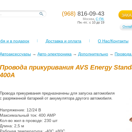
(968)
816-09-43
ЗАКА
Москва
,
С-Пб.
Пн.-пт.: с 10 до 19
Онлай
бя и в подарок
Доставка и оплата
О Нас/Контакты
Автоаксессуары
→
Авто-электроника
→
Дополнительно
→
Провода
Провода прикуривания AVS Energy Standa
400А
Провода прикуривания предназначены для запуска автомобиля
с разряженной батареей от аккумулятора другого автомобиля.
Напряжение: 12/24 В
Максимальный ток: 400 AMP
Кол-во жил в проводе: 230 шт
Длина: 2,5 м
Рабочая температура: -40С +80С