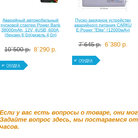
Аварийный автомобильный
Пуско-зарядное устройство
пусковой стартер Power Bank
аварийного питания CARKU
38000mAh, 12V, 4USB, 600A,
E-Power "Elite" (12000мАч)
(бензин 6,0л/дизель 4,0л)
7`645 р.
6`380 р.
10`500 р.
8`290 р.
Если у вас есть вопросы о товаре, они мо
Задайте вопрос здесь, мы постараемся о
часов.