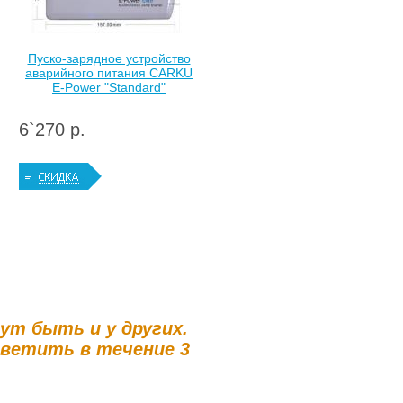
Пуско-зарядное устройство
аварийного питания CARKU
E-Power "Standard"
6`270 р.
гут быть и у других.
тветить в течение 3