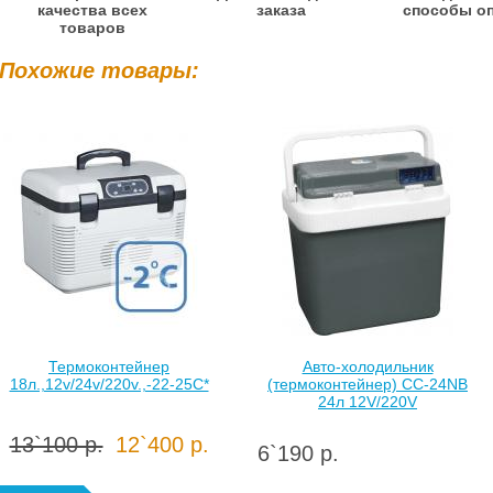
качества всех
заказа
способы о
товаров
Похожие товары:
Термоконтейнер
Авто-холодильник
18л.,12v/24v/220v.,-22-25С*
(термоконтейнер) CC-24NB
24л 12V/220V
13`100 р.
12`400 р.
6`190 р.