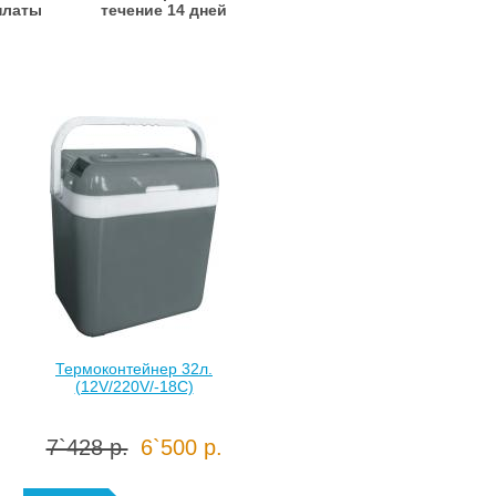
платы
течение 14 дней
Термоконтейнер 32л.
(12V/220V/-18С)
7`428 р.
6`500 р.