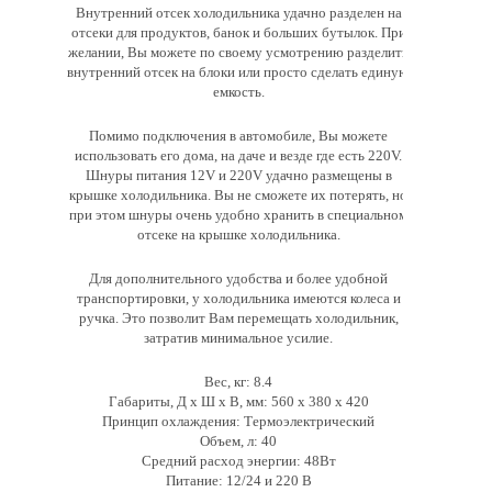
Внутренний отсек холодильника удачно разделен на
отсеки для продуктов, банок и больших бутылок. При
желании, Вы можете по своему усмотрению разделить
внутренний отсек на блоки или просто сделать единую
емкость.
Помимо подключения в автомобиле, Вы можете
использовать его дома, на даче и везде где есть 220V.
Шнуры питания 12V и 220V удачно размещены в
крышке холодильника. Вы не сможете их потерять, но
при этом шнуры очень удобно хранить в специальном
отсеке на крышке холодильника.
Для дополнительного удобства и более удобной
транспортировки, у холодильника имеются колеса и
ручка. Это позволит Вам перемещать холодильник,
затратив минимальное усилие.
Вес, кг: 8.4
Габариты, Д х Ш х В, мм: 560 x 380 x 420
Принцип охлаждения: Термоэлектрический
Объем, л: 40
Средний расход энергии: 48Вт
Питание: 12/24 и 220 В