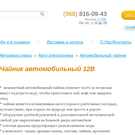
(968)
816-09-43
ЗАКА
Москва
,
С-Пб.
Пн.-пт.: с 10 до 19
Онлай
бя и в подарок
Доставка и оплата
О Нас/Контакты
Автоаксессуары
→
Авто-электроника
→
Автомобильный чайник
Чайник автомобильный 12В
* компактный автомобильный чайник поможет всего за несколько
минут подогреть воду, чтобы приготовить чай, кофе или заварить
обед
* чайник является незаменимым аксессуаром в длительных поездках,
путешествиях, при отдыхе на природе или просто в дороге
* оборудован удобной рукояткой и дополнительной металлической
скобой для закрепления на боковой двери автомобиля
* плотная крышка предотвращает разплескивание воды
* в комплекте: чашка, крышка-чашка, ситечко, чайник, крепление