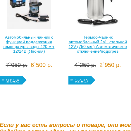
Автомобильный чайник с
Термос-Чайник
функцией поддержания
автомобильный 2в1, стальной
температуры воды 420 мл,
12V (750 мл.) Автоматическое
12/24В (Япония)
отключение/подогрев
7`050 р.
6`500 р.
4`250 р.
2`950 р.
Если у вас есть вопросы о товаре, они мо