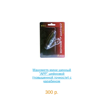
Манометр-мини шинный
"APP" цифровой
(повышенной точности) с
карабином
300 р.