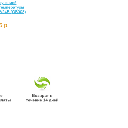
функцией
температуры
2/24В (OB008)
6 р.
ые
Возврат в
платы
течение 14 дней