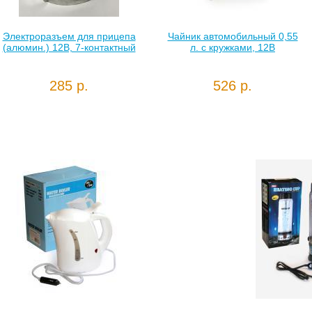
Электроразъем для прицепа
Чайник автомобильный 0,55
(алюмин.) 12В, 7-контактный
л. с кружками, 12В
285 р.
526 р.