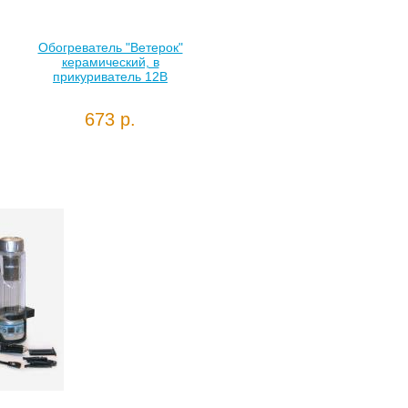
Обогреватель "Ветерок"
керамический, в
прикуриватель 12В
673 р.