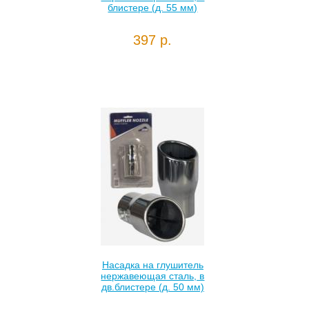
блистере (д. 55 мм)
397 р.
Насадка на глушитель
нержавеющая сталь, в
дв.блистере (д. 50 мм)