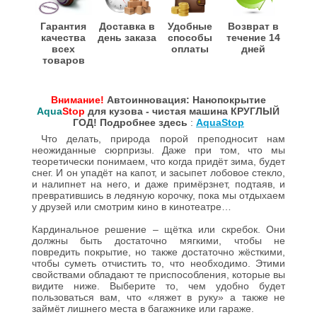
Гарантия
Доставка в
Удобные
Возврат в
качества
день заказа
способы
течение 14
всех
оплаты
дней
товаров
Внимание!
Автоинновация:
Нанопокрытие
Aqua
Stop
для кузова -
чистая машина КРУГЛЫЙ
ГОД! Подробнее здесь
:
AquaStop
Что делать, природа порой преподносит нам
неожиданные сюрпризы. Даже при том, что мы
теоретически понимаем, что когда придёт зима, будет
снег. И он упадёт на капот, и засыпет лобовое стекло,
и налипнет на него, и даже примёрзнет, подтаяв, и
превратившись в ледяную корочку, пока мы отдыхаем
у друзей или смотрим кино в кинотеатре…
Кардинальное решение – щётка или скребок. Они
должны быть достаточно мягкими, чтобы не
повредить покрытие, но также достаточно жёсткими,
чтобы суметь отчистить то, что необходимо. Этими
свойствами обладают те приспособления, которые вы
видите ниже. Выберите то, чем удобно будет
пользоваться вам, что «ляжет в руку» а также не
займёт лишнего места в багажнике или гараже.