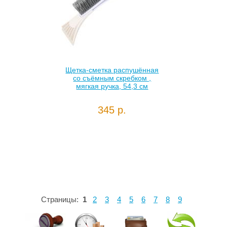
Щетка-сметка распушённая
со съёмным скребком ,
мягкая ручка, 54,3 см
345 р.
Страницы:
1
2
3
4
5
6
7
8
9