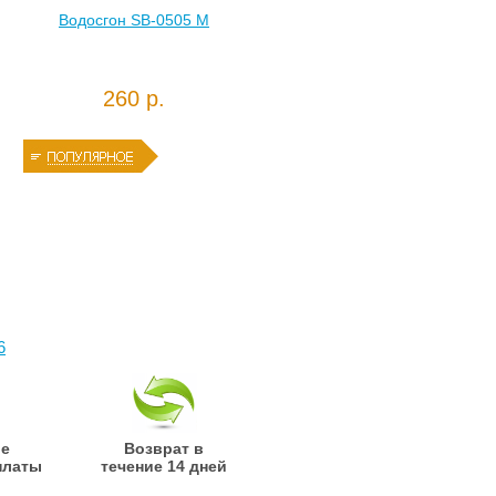
Водосгон SB-0505 M
260 р.
6
ые
Возврат в
платы
течение 14 дней