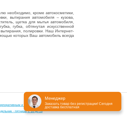
телю необходимо, кроме автокосметики,
вки, вытирания автомобиля – кузова,
ститель, щетка для мытья автомобиля,
убка, губка, обтянутая искусственной
 вытирания, полировки. Наш Интернет-
омощью которых Ваш автомобиль всегда
Менеджер
Заказать товар без регистрации! Сегодня
орпоративным и оптовым клиентам
доставка бесплатная
ельник - пятница, с 10 до 19