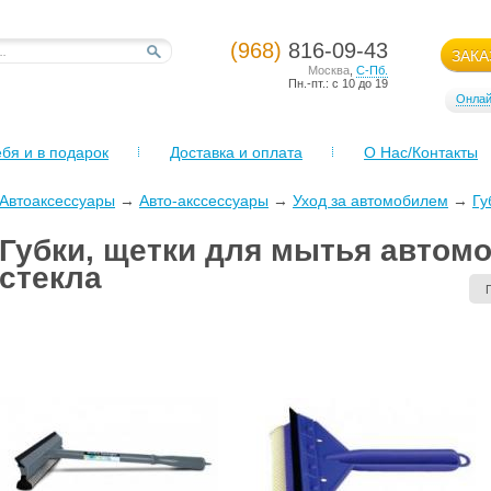
(968)
816-09-43
ЗАКА
Москва
,
С-Пб.
Пн.-пт.: с 10 до 19
Онлай
бя и в подарок
Доставка и оплата
О Нас/Контакты
Автоаксессуары
→
Авто-акссессуары
→
Уход за автомобилем
→
Гу
Губки, щетки для мытья автомо
стекла