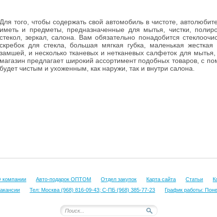
Для того, чтобы содержать свой автомобиль в чистоте, автолюби
иметь и предметы, предназначенные для мытья, чистки, полиро
стекол, зеркал, салона. Вам обязательно понадобится стеклоочи
скребок для стекла, большая мягкая губка, маленькая жесткая г
замшей, и несколько тканевых и нетканевых салфеток для мытья,
магазин предлагает широкий ассортимент подобных товаров, с п
будет чистым и ухоженным, как наружи, так и внутри салона.
 компании
Авто-подарок ОПТОМ
Отдел закупок
Карта сайта
Статьи
К
акансии
Тел: Москва (968) 816-09-43; С-ПБ (968) 385-77-23
График работы: Понед