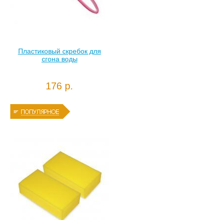
Пластиковый скребок для
сгона воды
176 р.