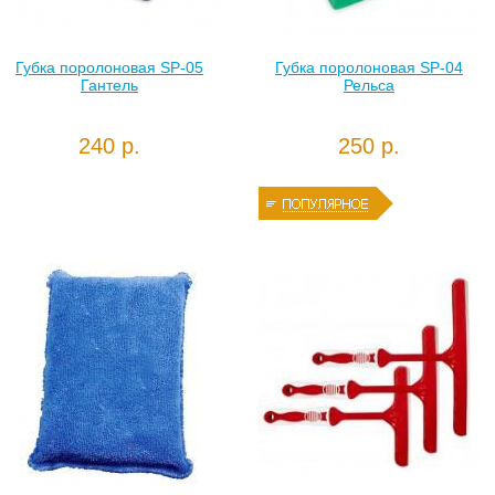
Губка поролоновая SP-05
Губка поролоновая SP-04
Гантель
Рельса
240 р.
250 р.