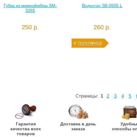
Губка из микрофибры SM-
Водосгон SB-0505 L
3265
250 р.
260 р.
Страницы:
1
2
3
4
5
Гарантия
Доставка в день
Удобн
качества всех
заказа
способы о
товаров