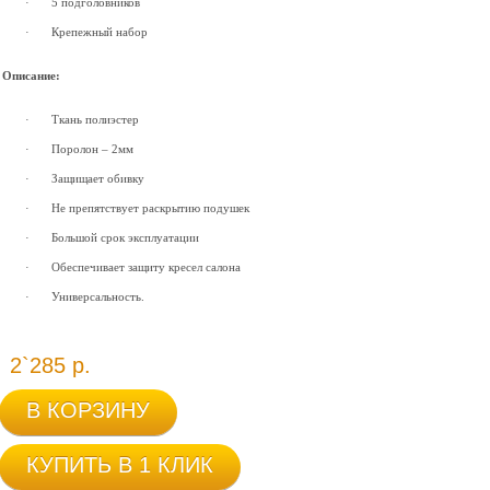
·
5 подголовников
·
Крепежный набор
Описание:
·
Ткань полиэстер
·
Поролон – 2мм
·
Защищает обивку
·
Не препятствует раскрытию подушек
·
Большой срок эксплуатации
·
Обеспечивает защиту кресел салона
·
Универсальность
.
2`285 р.
В КОРЗИНУ
КУПИТЬ В 1 КЛИК