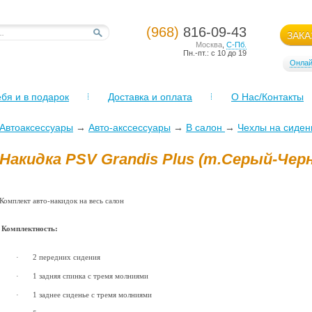
(968)
816-09-43
ЗАКА
Москва
,
С-Пб.
Пн.-пт.: с 10 до 19
Онлай
бя и в подарок
Доставка и оплата
О Нас/Контакты
Автоаксессуары
→
Авто-акссессуары
→
В салон
→
Чехлы на сиден
Накидка PSV Grandis Plus (т.Серый-Чер
Комплект авто-накидок на весь салон
Комплектность:
·
2 передних сидения
·
1 задняя спинка с тремя молниями
·
1 заднее сиденье с тремя молниями