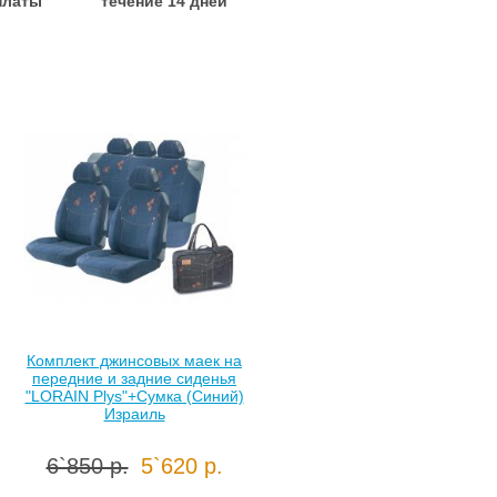
платы
течение 14 дней
Комплект джинсовых маек на
передние и задние сиденья
"LORAIN Plys"+Сумка (Синий)
Израиль
6`850 р.
5`620 р.