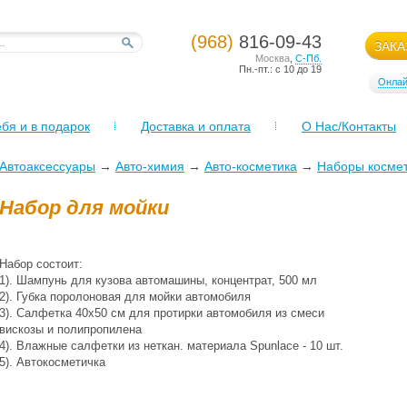
(968)
816-09-43
ЗАКА
Москва
,
С-Пб.
Пн.-пт.: с 10 до 19
Онлай
бя и в подарок
Доставка и оплата
О Нас/Контакты
Автоаксессуары
→
Авто-химия
→
Авто-косметика
→
Наборы косме
Набор для мойки
Набор состоит:
1). Шампунь для кузова автомашины, концентрат, 500 мл
2). Губка поролоновая для мойки автомобиля
3). Салфетка 40х50 см для протирки автомобиля из смеси
вискозы и полипропилена
4). Влажные салфетки из неткан. материала Spunlace - 10 шт.
5). Автокосметичка