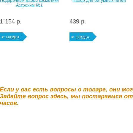
Подарочный набор косметики
Набор для битумных пятен
Астрохим №1
1`154 р.
439 р.
Если у вас есть вопросы о товаре, они мо
Задайте вопрос здесь, мы постараемся о
часов.