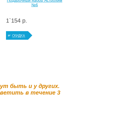
Подарочный набор Астрохим
№6
1`154 р.
гут быть и у других.
тветить в течение 3