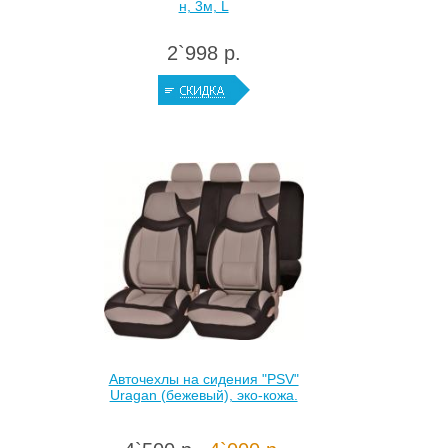
н, 3м, L
2`998 р.
Авточехлы на сидения "PSV"
Uragan (бежевый), эко-кожа.