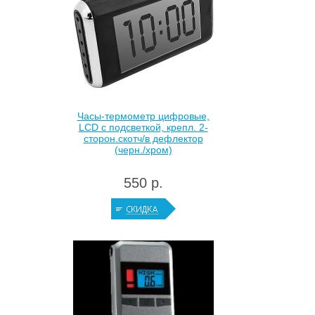
Часы-термометр цифровые,
LCD с подсветкой, крепл. 2-
сторон.скотч/в дефлектор
(черн./хром)
550 р.