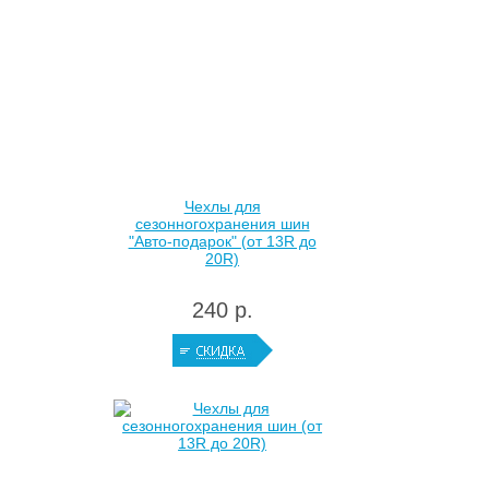
Чехлы для
сезонногохранения шин
"Авто-подарок" (от 13R до
20R)
240 р.