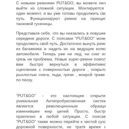
С новыми ремнями PUT&GO, вы можете легко
выйти из сложной ситуации. Монтируются в
один момент, и вы уже готовы продолжить свой
путь. Функционируют ремни на принципе
танковой гусеницы.
Представьте себе, что вы оказались в ловушке в
середине дороги. С поясами “PUT&GO” можно
продолжить свой путь. Достаточно вынуть ремни
из багажника и надеть их на ведущие колеса
автомобиля. Теперь уже ни лед, ни снег или
грязь не проблема. Новые super-ремни помогут
вам быстро вернуться в эффективное
сцепление с поверхностью дороги , покрытой
рыхлостью снега, льда, грязи , мокрой траве и
по песку.
“PUT&GO” - это настоящее открытие,
уникальная Антипробуксовочная система
является революционным образцом
изменившее мир цепей. Просто, быстро,
практично в любой ситуации. С поясами
“PUT&GO” также можно перейти к чистой сухой
дорожной поверхности, не тратя время на