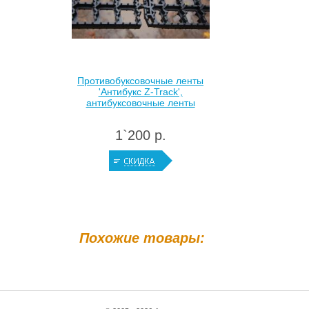
Противобуксовочные ленты
'Антибукс Z-Track',
антибуксовочные ленты
1`200 р.
Похожие товары: