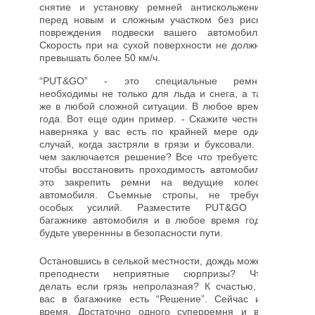
снятие и установку ремней антискольжения
перед новым и сложным участком без риска
повреждения подвески вашего автомобиля.
Скорость при на сухой поверхности не должна
превышать более 50 км/ч.
“PUT&GO” - это специальные ремни,
необходимы не только для льда и снега, а так
же в любой сложной ситуации. В любое время
года. Вот еще один пример. - Скажите честно,
наверняка у вас есть по крайней мере один
случай, когда застряли в грязи и буксовали. В
чем заключается решение? Все что требуется,
чтобы восстановить проходимость автомобиля
это закрепить ремни на ведущие колеса
автомобиля. Съемные стропы, не требует
особых усилий. Разместите PUT&GO в
багажнике автомобиля и в любое время года
будьте увереннны в безопасности пути.
Остановшись в селькой местности, дождь может
преподнести неприятные сюрпризы? Что
делать если грязь непролазная? К счастью, у
вас в багажнике есть “Решение”. Сейчас их
время. Достаточно одного суперремня и вы