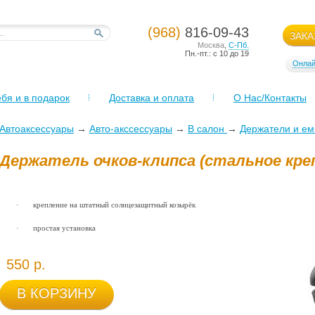
(968)
816-09-43
ЗАКА
Москва
,
С-Пб.
Пн.-пт.: с 10 до 19
Онлай
бя и в подарок
Доставка и оплата
О Нас/Контакты
Автоаксессуары
→
Авто-акссессуары
→
В салон
→
Держатели и ем
Держатель очков-клипса (стальное кре
·
крепление на штатный солнцезащитный козырёк
·
простая установка
550 р.
В КОРЗИНУ