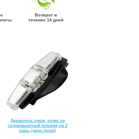
ые
Возврат в
платы
течение 14 дней
Держатель очков, ручки на
солцезащитный козырек на 2
пары (черн./хром)