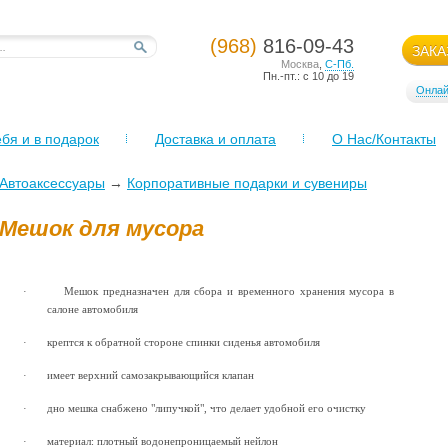
(968)
816-09-43
ЗАКА
Москва
,
С-Пб.
Пн.-пт.: с 10 до 19
Онлай
бя и в подарок
Доставка и оплата
О Нас/Контакты
Автоаксессуары
→
Корпоративные подарки и сувениры
Мешок для мусора
·
Мешок предназначен для сбора и временного хранения мусора в
салоне автомобиля
·
крептся к обратной стороне спинки сиденья автомобиля
·
имеет верхний самозакрывающийся клапан
·
дно мешка снабжено "липучкой", что делает удобной его очистку
·
материал: плотный водонепроницаемый нейлон