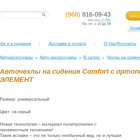
(968)
816-09-43
ЗАКА
Москва
,
С-Пб.
Пн.-пт.: с 10 до 19
Онлай
бя и в подарок
Доставка и оплата
О Нас/Контакты
Автоаксессуары
→
Авто-акссессуары
→
В салон
→
Чехлы на сиден
Авточехлы на сидения Comfort с ортоп
ЭЛЕМЕНТ
Размер: универсальный
Цвет: св-серый
Новая технология – материал полипропилен с
орнаментным теснением!
Такие вставки – это не только необычный вид, но и лучшая