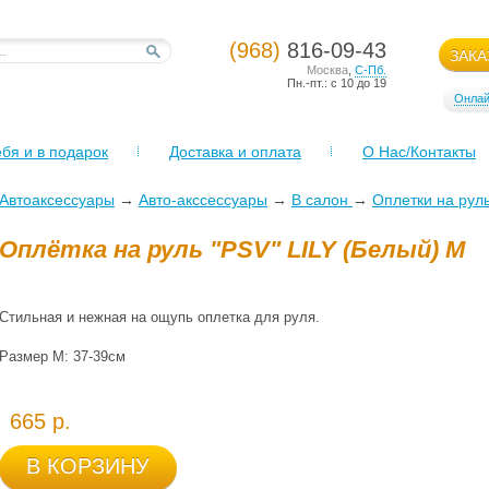
(968)
816-09-43
ЗАКА
Москва
,
С-Пб.
Пн.-пт.: с 10 до 19
Онлай
бя и в подарок
Доставка и оплата
О Нас/Контакты
Автоаксессуары
→
Авто-акссессуары
→
В салон
→
Оплетки на рул
Оплётка на руль "PSV" LILY (Белый) M
Стильная и нежная на ощупь оплетка для руля.
Размер М: 37-39см
665 р.
В КОРЗИНУ