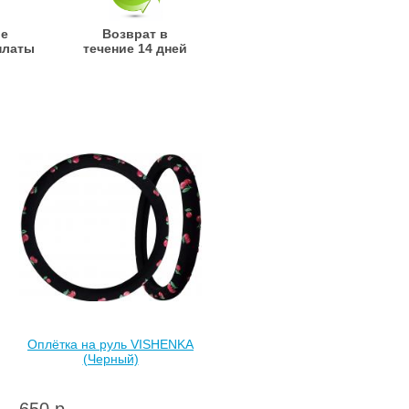
ые
Возврат в
платы
течение 14 дней
Оплётка на руль VISHENKA
(Черный)