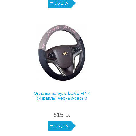
Оплетка на руль LOVE PINK
(Израиль) Черный-серый
615 р.