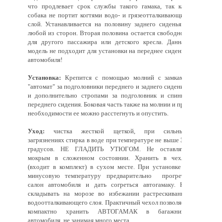
что продлевает срок службы такого гамака, так как
собака не портит когтями водо- и грязеотталкивающий
слой. Устанавливается на половину заднего сиденья с
любой из сторон. Вторая половина остается свободной
для другого пассажира или детского кресла. Данная
модель не подходит для установки на переднее сиденье
автомобиля!
Установка:
Крепится с помощью молний с замками
"автомат" за подголовники переднего и заднего сидений
и дополнительно стропами за подголовник и спинку
переднего сидения. Боковая часть также на молнии и при
необходимости ее можно расстегнуть и опустить.
Уход:
чистка жесткой щеткой, при сильных
загрязнениях стирка в воде при температуре не выше 30
градусов. НЕ ГЛАДИТЬ УТЮГОМ. Не оставлять
мокрым в сложенном состоянии. Хранить в чехле
(входит в комплект) в сухом месте. При установке в
минусовую температуру предварительно прогреть
салон автомобиля и дать согреться автогамаку. Не
складывать на морозе во избежании растрескивания
водоотталкивающего слоя. Практичный чехол позволяет
компактно хранить АВТОГАМАК в багажнике
автомобиля, не занимая много места.