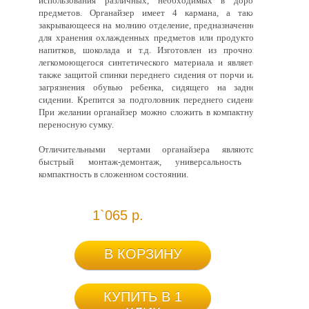
использования различных, необходимых в дороге
предметов. Органайзер имеет 4 кармана, а также
закрывающееся на молнию отделение, предназначенное
для хранения охлажденных предметов или продуктов:
напитков, шоколада и т.д. Изготовлен из прочного
легкомоющегося синтетического материала и является
также защитой спинки переднего сидения от порчи или
загрязнения обувью ребенка, сидящего на заднем
сидении. Крепится за подголовник переднего сидения.
При желании органайзер можно сложить в компактную
переносную сумку.
Отличительными чертами органайзера являются:
быстрый монтаж-демонтаж, универсальность и
компактность в сложенном состоянии.
1`065 р.
В КОРЗИНУ
КУПИТЬ В 1