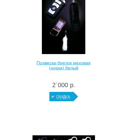
Подвеска-брелок меховая
(норка) белый
2`000 р.