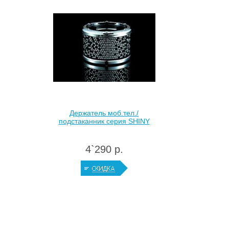
Держатель моб.тел./
подстаканник серия SHINY
4`290 р.