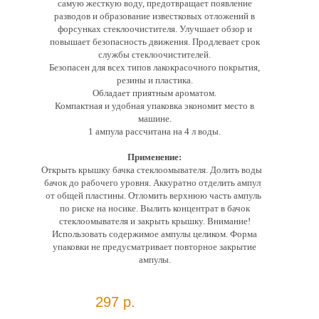
самую жесткую воду, предотвращает появление
разводов и образование известковых отложений в
форсунках стеклоочистителя. Улучшает обзор и
повышает безопасность движения. Продлевает срок
службы стеклоочистителей.
Безопасен для всех типов лакокрасочного покрытия,
резины и пластика.
Обладает приятным ароматом.
Компактная и удобная упаковка экономит место в
машине.
1 ампула рассчитана на 4 л воды.
Применение:
Открыть крышку бачка стеклоомывателя. Долить воды в
бачок до рабочего уровня. Аккуратно отделить ампулу
от общей пластины. Отломить верхнюю часть ампулы
по риске на носике. Вылить концентрат в бачок
стеклоомывателя и закрыть крышку. Внимание!
Использовать содержимое ампулы целиком. Форма
упаковки не предусматривает повторное закрытие
ампулы.
297 р.