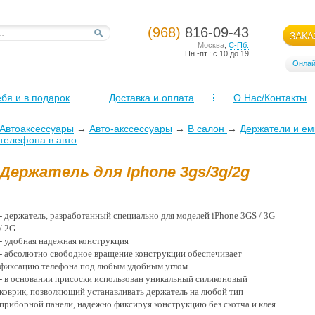
(968)
816-09-43
ЗАКА
Москва
,
С-Пб.
Пн.-пт.: с 10 до 19
Онлай
бя и в подарок
Доставка и оплата
О Нас/Контакты
Автоаксессуары
→
Авто-акссессуары
→
В салон
→
Держатели и ем
телефона в авто
Держатель для Iphone 3gs/3g/2g
- держатель, разработанный специально для моделей iPhone 3GS / 3G
/ 2G
- удобная надежная конструкция
- абсолютно свободное вращение конструкции обеспечивает
фиксацию телефона под любым удобным углом
- в основании присоски использован уникальный силиконовый
коврик, позволяющий устанавливать держатель на любой тип
приборной панели, надежно фиксируя конструкцию без скотча и клея