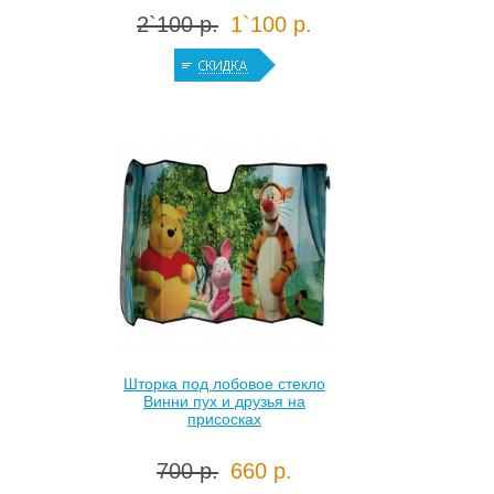
2`100 р.
1`100 р.
Шторка под лобовое стекло
Винни пух и друзья на
присосках
700 р.
660 р.