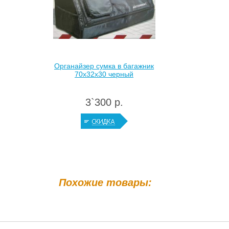
Органайзер сумка в багажник
70х32х30 черный
3`300 р.
Похожие товары: