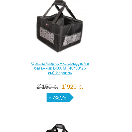
Органайзер сумка складной в
багажник BOX M (40*30*26
см) Израиль
2`150 р.
1`920 р.