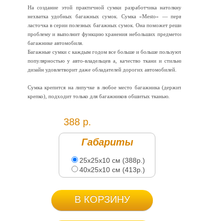
На создание этой практичной сумки разработчика натолкнула
нехватка удобных багажных сумок. Сумка «Mesto» — первая
ласточка в серии полезных багажных сумок. Она поможет решить
проблему и выполнит функцию хранения небольших предметов в
багажнике автомобиля.
Багажные сумки с каждым годом все больше и больше пользуются
популярностью у авто-владельцев а, качество ткани и стильный
дизайн удовлетворит даже обладателей дорогих автомобилей.
Сумка крепится на липучке в любое место багажника (держится
крепко), подходит только для багажников обшитых тканью.
388 р.
Габариты
25х25х10 см (388р.)
40х25х10 см (413р.)
В КОРЗИНУ