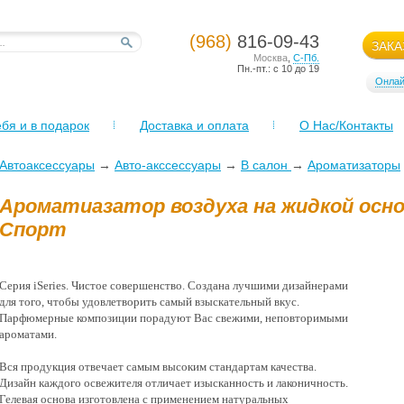
(968)
816-09-43
ЗАКА
Москва
,
С-Пб.
Пн.-пт.: с 10 до 19
Онлай
бя и в подарок
Доставка и оплата
О Нас/Контакты
Автоаксессуары
→
Авто-акссессуары
→
В салон
→
Ароматизаторы
Ароматиазатор воздуха на жидкой осно
Спорт
Серия iSeries. Чистое совершенство. Создана лучшими дизайнерами
для того, чтобы удовлетворить самый взыскательный вкус.
Парфюмерные композиции порадуют Вас свежими, неповторимыми
ароматами.
Вся продукция отвечает самым высоким стандартам качества.
Дизайн каждого освежителя отличает изысканность и лаконичность.
Гелевая основа изготовлена с применением натуральных