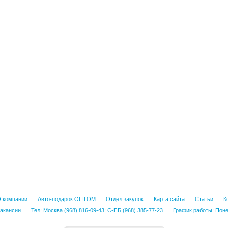
 компании
Авто-подарок ОПТОМ
Отдел закупок
Карта сайта
Статьи
К
акансии
Тел: Москва (968) 816-09-43; С-ПБ (968) 385-77-23
График работы: Понед