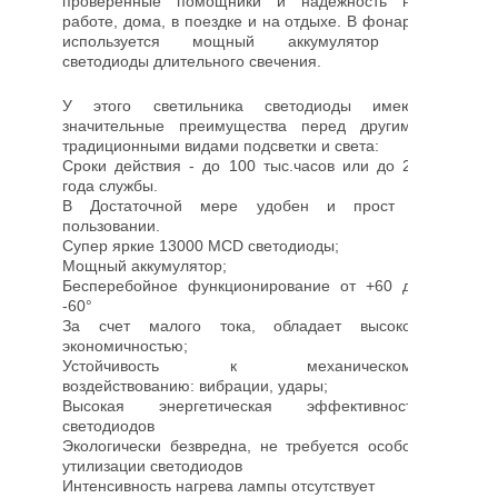
проверенные помощники и надежность на
работе, дома, в поездке и на отдыхе. В фонаре
используется мощный аккумулятор и
светодиоды длительного свечения.
У этого светильника светодиоды имеют
значительные преимущества перед другими
традиционными видами подсветки и света:
Сроки действия - до 100 тыс.часов или до 24
года службы.
В Достаточной мере удобен и прост в
пользовании.
Супер яркие 13000 MCD светодиоды;
Мощный аккумулятор;
Бесперебойное функционирование от +60 до
-60°
За счет малого тока, обладает высокой
экономичностью;
Устойчивость к механическому
воздействованию: вибрации, удары;
Высокая энергетическая эффективность
светодиодов
Экологически безвредна, не требуется особой
утилизации светодиодов
Интенсивность нагрева лампы отсутствует