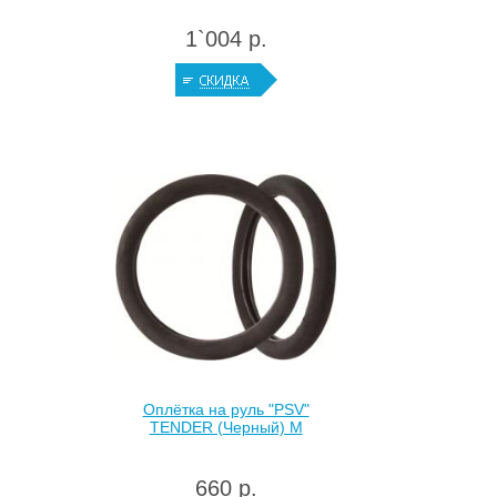
1`004 р.
Оплётка на руль "PSV"
TENDER (Черный) M
660 р.