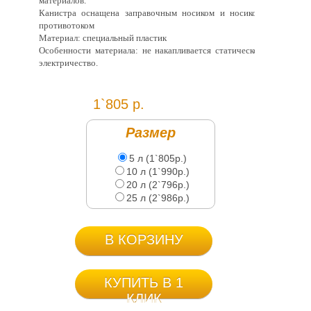
материалов.
Канистра оснащена заправочным носиком и носиком
противотоком
Материал: специальный пластик
Особенности материала: не накапливается статическое
электричество.
1`805 р.
Размер
5 л (1`805р.)
10 л (1`990р.)
20 л (2`796р.)
25 л (2`986р.)
В КОРЗИНУ
КУПИТЬ В 1
КЛИК