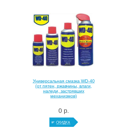
Универсальная смазка WD-40
(от пятен, ржавчины, влаги,
наледи, застрявших
механизмов)
0 р.