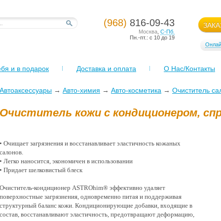
(968)
816-09-43
ЗАКА
Москва
,
С-Пб.
Пн.-пт.: с 10 до 19
Онлай
бя и в подарок
Доставка и оплата
О Нас/Контакты
Автоаксессуары
→
Авто-химия
→
Авто-косметика
→
Очиститель са
Очиститель кожи с кондиционером, спр
• Очищает загрязнения и восстанавливает эластичность кожаных
салонов.
• Легко наносится, экономичен в использовании
• Придает шелковистый блеск
Очиститель-кондиционер ASTROhim® эффективно удаляет
поверхностные загрязнения, одновременно питая и поддерживая
структурный баланс кожи. Кондиционирующие добавки, входящие в
состав, восстанавливают эластичность, предотвращают деформацию,