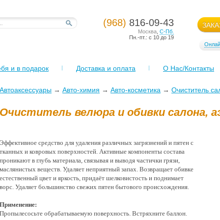
(968)
816-09-43
ЗАКА
Москва
,
С-Пб.
Пн.-пт.: с 10 до 19
Онлай
бя и в подарок
Доставка и оплата
О Нас/Контакты
Автоаксессуары
→
Авто-химия
→
Авто-косметика
→
Очиститель са
Очиститель велюра и обивки салона, аэ
Эффективное средство для удаления различных загрязнений и пятен с
тканных и ковровых поверхностей. Активные компоненты состава
проникают в глубь материала, связывая и выводя частички грязи,
маслянистых веществ. Удаляет неприятный запах. Возвращает обивке
естественный цвет и яркость, придаёт шелковистость и поднимает
ворс. Удаляет большинство свежих пятен бытового происхождения.
Применение:
Пропылесосьте обрабатываемую поверхность. Встряхните баллон.