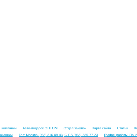
 компании
Авто-подарок ОПТОМ
Отдел закупок
Карта сайта
Статьи
К
акансии
Тел: Москва (968) 816-09-43; С-ПБ (968) 385-77-23
График работы: Понед