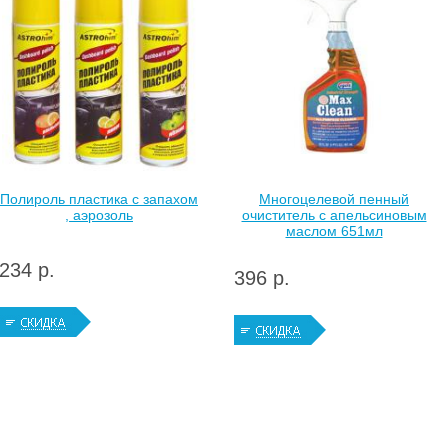
Полироль пластика с запахом
Многоцелевой пенный
, аэрозоль
очиститель с апельсиновым
маслом 651мл
234 р.
396 р.