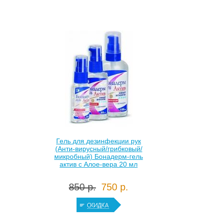
Гель для дезинфекции рук
(Анти-вирусный/грибковый/
микробный) Бонадерм-гель
актив с Алое-вера 20 мл
850 р.
750 р.