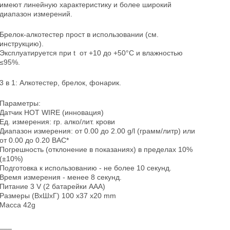
имеют линейную характеристику и более широкий
диапазон измерений.
Брелок-алкотестер прост в использовании (см.
инструкцию).
Эксплуатируется при t от +10 до +50°C и влажностью
≤95%.
3 в 1: Алкотестер, брелок, фонарик.
Параметры:
Датчик HOT WIRE (инновация)
Ед. измерения: гр. алко/лит. крови
Диапазон измерения: от 0.00 до 2.00 g/l (грамм/литр) или
от 0.00 до 0.20 BAC*
Погрешность (отклонение в показаниях) в пределах 10%
(±10%)
Подготовка к использованию - не более 10 секунд.
Время измерения - менее 8 секунд.
Питание 3 V (2 батарейки AAA)
Размеры (ВхШхГ) 100 х37 х20 mm
Масса 42g
___