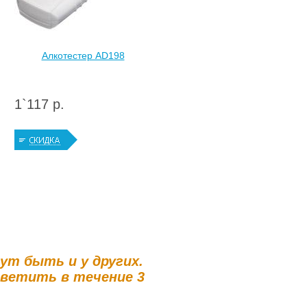
Алкотестер AD198
1`117 р.
гут быть и у других.
тветить в течение 3