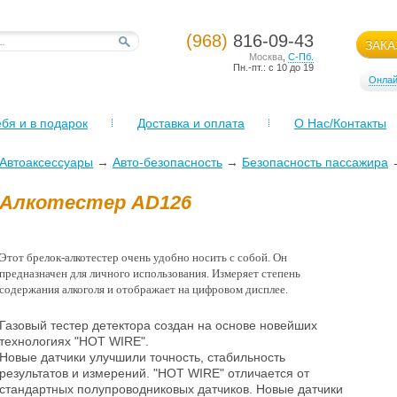
(968)
816-09-43
ЗАКА
Москва
,
С-Пб.
Пн.-пт.: с 10 до 19
Онлай
бя и в подарок
Доставка и оплата
О Нас/Контакты
Автоаксессуары
→
Авто-безопасность
→
Безопасность пассажира
Алкотестер AD126
Этот брелок-алкотестер очень удобно носить с собой. Он
предназначен для личного использования. Измеряет степень
содержания алкоголя и отображает на цифровом дисплее.
Газовый тестер детектора создан на основе новейших
технологиях "HOT WIRE".
Новые датчики улучшили точность, стабильность
результатов и измерений. "HOT WIRE" отличается от
стандартных полупроводниковых датчиков. Новые датчики