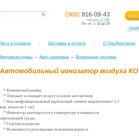
(968)
816-09-43
ЗАКА
Москва
,
С-Пб.
Пн.-пт.: с 10 до 19
Онлай
бя и в подарок
Доставка и оплата
О Нас/Контакты
Автоаксессуары
→
Авто-здоровье
→
Воздушная система
Автомобильный ионизатор воздуха КОТ
* Компактный размер.
* Освежает и очищает воздух в салоне автомобиля.
* Высокофункциональный карбоновый элемент вырабатывает 1,3
млн. ионов на 1 см3.
* Ионизатор адаптируется к температуре и влажности
окружающей среды.
* Голубая подсветка.
* Возможность регулировки положения корпуса.