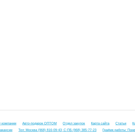
 компании
Авто-подарок ОПТОМ
Отдел закупок
Карта сайта
Статьи
К
акансии
Тел: Москва (968) 816-09-43; С-ПБ (968) 385-77-23
График работы: Понед