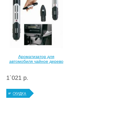
Ароматизатор для
автомобиля чайное дерево
1`021 р.