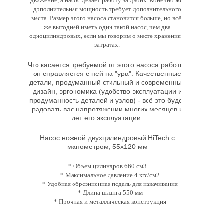
движение, а насос делает работу за двоих. Конечно же,
дополнительная мощность требует дополнительного
места. Размер этого насоса становится больше, но всё-
же выгодней иметь один такой насос, чем два
одноцилиндровых, если мы говорим о месте хранения и
затратах.
Что касается требуемой от этого насоса работы,
он справляется с ней на "ура". Качественные
детали, продуманный стильный и современный
дизайн, эргономика (удобство эксплуатации и
продуманность деталей и узлов) - всё это будет
радовать вас напротяжении многих месяцев и
лет его эксплуатации.
Насос ножной двухцилиндровый HiTech с
манометром, 55х120 мм
* Объем цилиндров 660 см3
* Максимальное давление 4 кгс/см2
* Удобная обрезиненная педаль для накачивания
* Длина шланга 550 мм
* Прочная и металлическая конструкция