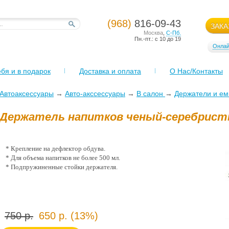
(968)
816-09-43
ЗАКА
Москва
,
С-Пб.
Пн.-пт.: с 10 до 19
Онлай
бя и в подарок
Доставка и оплата
О Нас/Контакты
Автоаксессуары
→
Авто-акссессуары
→
В салон
→
Держатели и ем
Держатель напитков ченый-серебрис
* Крепление на дефлектор обдува.
* Для объема напитков не более 500 мл.
* Подпружиненные стойки держателя.
750 р.
650 р. (13%)