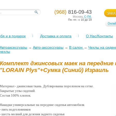
(968)
816-09-43
ЗАКА
Москва
,
С-Пб.
Пн.-пт.: с 10 до 19
Онлай
бя и в подарок
Доставка и оплата
О Нас/Контакты
Автоаксессуары
→
Авто-акссессуары
→
В салон
→
Чехлы на сиден
чехлы
Комплект джинсовых маек на передние 
"LORAIN Plys"+Сумка (Синий) Израиль
Материал - джинсовая ткань. Дублированы поролоном на сетке.
Закрытые углы сидений.
Состав 100% хлопок.
Накидки универсальные на передние сиденья автомобиля.
- пять подголовников
- шесть молний для деления заднего сиденья