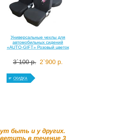
Универсальные чехлы для
автомобильных сидений
«AUTO-GIFT» Розовый цветок
3`100 р.
2`900 р.
гут быть и у других.
тветить в течение 3