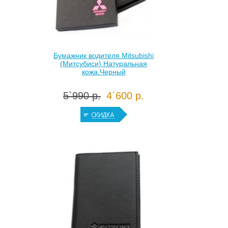
Бумажник водителя Mitsubishi
(Митсубиси) Натуральная
кожа.Черный
5`990 р.
4`600 р.