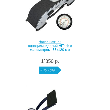
Насос ножной
одноцилиндровый HiTech с
манометром, 55х120 мм
1`850 р.