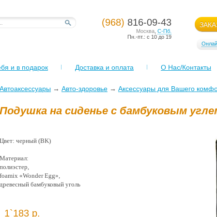
(968)
816-09-43
ЗАКА
Москва
,
С-Пб.
Пн.-пт.: с 10 до 19
Онлай
бя и в подарок
Доставка и оплата
О Нас/Контакты
Автоаксессуары
→
Авто-здоровье
→
Аксессуары для Вашего комф
Подушка на сиденье с бамбуковым угле
Цвет: черный (BK)
Материал:
полиэстер,
foamix «Wonder Egg»,
древесный бамбуковый уголь
1`183 р.