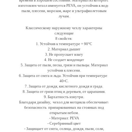
времени в хорошем состоянии. Материал из которого
изготовлен чехол именуется PEVA, он устойчив к воде,
пыли, плесени, морозам, жаре и ультрафиолетовым
лучам.
Классическому наружному чехлу характерны
следующие
8 свойств:
1. Устойчив к температуре + 90°С
2. Материал дышит
3. Не пропускает влагу
4. Не создает конденцат
5. Защита от пыли, песка, грязи и пыльцы. Материал
устойчив к плесени.
6. Защита от снега и льда. Устойчив при температуре -
40◦С.
7. Защита от дождя, кислотного дождя и града.
8. Защита от грязи птиц и деревьев, от царапания.
9. Бархатность изнутри.
Благодаря дизайну, чехол для мотцикла обеспечивает
безопасность припаркованных на стоянках под
открытым небом.
-
Материал:
PEVA
- Серебрянный цвет
- Защищает от снега, солнца, дождя, пыли, соли,