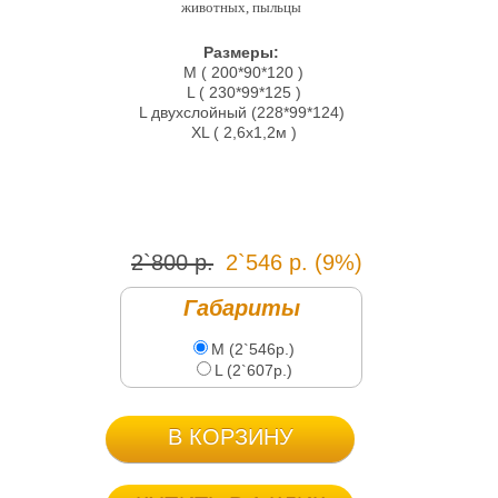
животных, пыльцы
Размеры:
M ( 200*90*120 )
L ( 230*99*125 )
L двухслойный (228*99*124)
XL ( 2,6х1,2м )
2`800 р.
2`546 р. (9%)
Габариты
M (2`546р.)
L (2`607р.)
В КОРЗИНУ