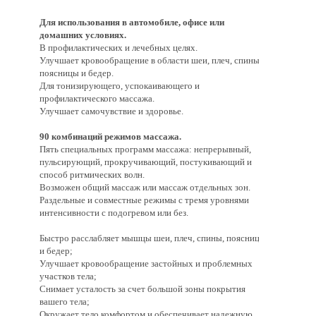
Для использования в автомобиле, офисе или
домашних условиях.
В профилактических и лечебных целях.
Улучшает кровообращение в области шеи, плеч, спины,
поясницы и бедер.
Для тонизирующего, успокаивающего и
профилактического массажа.
Улучшает самочувствие и здоровье.
90 комбинаций режимов массажа.
Пять специальных программ массажа: непрерывный,
пульсирующий, прокручивающий, постукивающий и
способ ритмических волн.
Возможен общий массаж или массаж отдельных зон.
Раздельные и совместные режимы с тремя уровнями
интенсивности с подогревом или без.
Быстро расслабляет мышцы шеи, плеч, спины, поясницы
и бедер;
Улучшает кровообращение застойных и проблемных
участков тела;
Снимает усталость за счет большой зоны покрытия
вашего тела;
Окружает тело комфортом и обеспечивает надежную